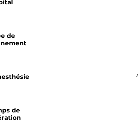
pital
e de
nnement
nesthésie
mps de
ration