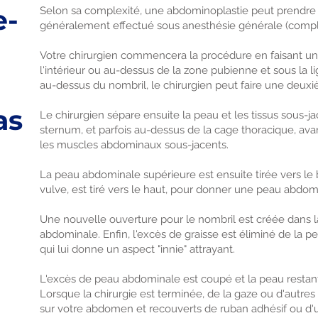
e-
Selon sa complexité, une abdominoplastie peut prendre e
généralement effectué sous anesthésie générale (comp
Votre chirurgien commencera la procédure en faisant une 
l'intérieur ou au-dessus de la zone pubienne et sous la lig
au-dessus du nombril, le chirurgien peut faire une deuxiè
as
Le chirurgien sépare ensuite la peau et les tissus sous-
sternum, et parfois au-dessus de la cage thoracique, ava
les muscles abdominaux sous-jacents.
La peau abdominale supérieure est ensuite tirée vers le ba
vulve, est tiré vers le haut, pour donner une peau abdomi
Une nouvelle ouverture pour le nombril est créée dans la
abdominale. Enfin, l'excès de graisse est éliminé de la p
qui lui donne un aspect "innie" attrayant.
L'excès de peau abdominale est coupé et la peau restan
Lorsque la chirurgie est terminée, de la gaze ou d'autr
sur votre abdomen et recouverts de ruban adhésif ou d'