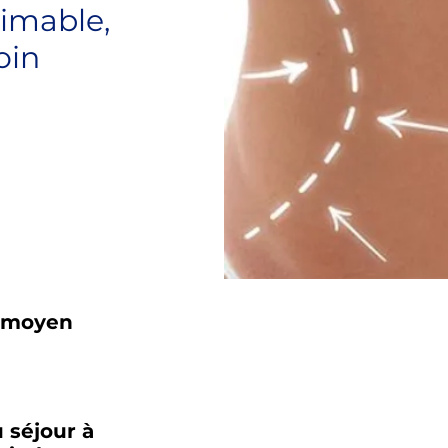
timable,
oin
 moyen
 séjour à