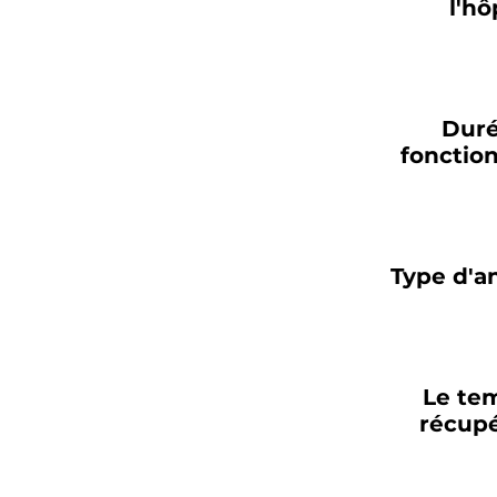
l'hô
Duré
fonctio
Type d'a
Le te
récupé