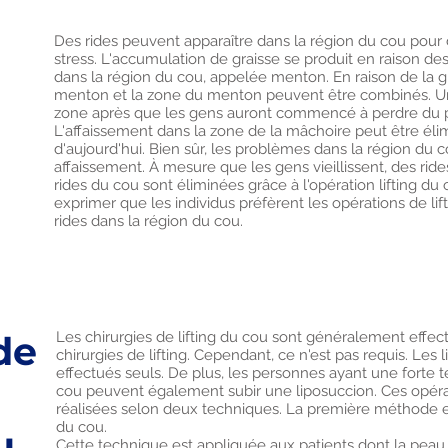
Des rides peuvent apparaître dans la région du cou pour di
stress. L'accumulation de graisse se produit en raison d
dans la région du cou, appelée menton. En raison de la g
menton et la zone du menton peuvent être combinés. Un
zone après que les gens auront commencé à perdre du p
L'affaissement dans la zone de la mâchoire peut être élim
d'aujourd'hui. Bien sûr, les problèmes dans la région du
affaissement. À mesure que les gens vieillissent, des rid
rides du cou sont éliminées grâce à l'opération lifting 
exprimer que les individus préfèrent les opérations de li
rides dans la région du cou.
de
Les chirurgies de lifting du cou sont généralement effe
chirurgies de lifting. Cependant, ce n'est pas requis. Le
effectués seuls. De plus, les personnes ayant une forte 
cou peuvent également subir une liposuccion. Ces opéra
réalisées selon deux techniques. La première méthode es
du cou.
u
Cette technique est appliquée aux patients dont la peau 