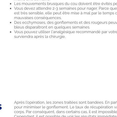
Les mouvements brusques du cou doivent être évités pe
Vous devez attendre 2-3 semaines pour nager. Parce que l
est très sensible, elle peut être mise à mal par le temps
mauvaises conséquences.
Des ecchymoses, des gonflements et des rougeurs peuven
bleus disparaîtront en quelques semaines.
Vous pouvez utiliser l'analgésique recommandé par votr
surviendra après la chirurgie.
s
Après l'opération, les zones traitées sont bandées. En part
pour minimiser le gonflement. Le taux de récupération var
corps. Par conséquent, dans certains cas, il est impossib
Cependant, il est possible de voir les résultats immédiate