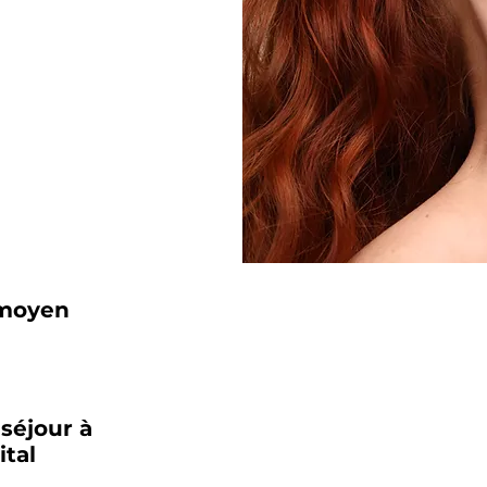
 moyen
séjour à
ital