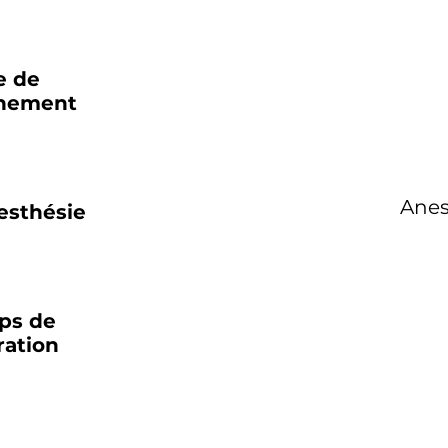
e de
nnement
Anes
esthésie
ps de
ration