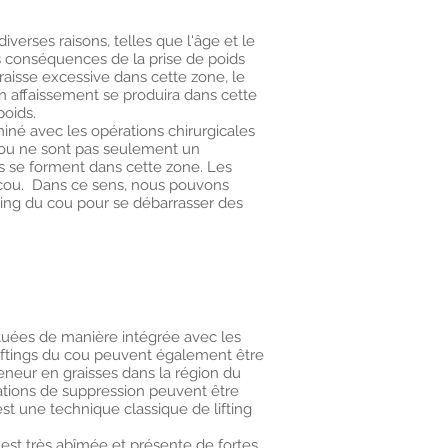
verses raisons, telles que l'âge et le
es conséquences de la prise de poids
raisse excessive dans cette zone, le
 affaissement se produira dans cette
oids.
iné avec les opérations chirurgicales
 cou ne sont pas seulement un
es se forment dans cette zone. Les
du cou. Dans ce sens, nous pouvons
fting du cou pour se débarrasser des
ctuées de manière intégrée avec les
s liftings du cou peuvent également être
teneur en graisses dans la région du
tions de suppression peuvent être
t une technique classique de lifting
est très abîmée et présente de fortes