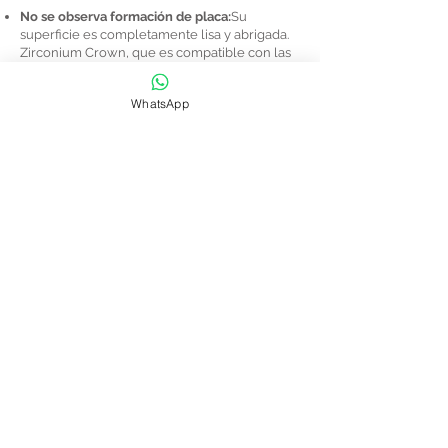
No se observa formación de placa:
Su
superficie es completamente lisa y abrigada.
Zirconium Crown, que es compatible con las
encías, también se aplica de manera confiable
en pacientes propensos a trastornos
WhatsApp
gingivales.
Su sensibilidad al calor es baja:
Dado que la
conductividad de la temperatura es baja, la
sensibilidad al frío y al calor que se encuentra
comúnmente en otras coronas no se ve en las
coronas de circonio. No hay sensación de
incomodidad al consumir bebidas heladas o
tomar una sopa caliente.
Cómo es
corona de zirconio
hecha?
El tratamiento dental con circonio se realiza
en varias etapas. Después de que se escuchan