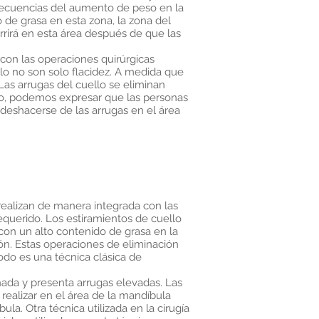
secuencias del aumento de peso en la
 de grasa en esta zona, la zona del
rrirá en esta área después de que las
 con las operaciones quirúrgicas
llo no son solo flacidez. A medida que
Las arrugas del cuello se eliminan
tido, podemos expresar que las personas
 deshacerse de las arrugas en el área
realizan de manera integrada con las
requerido. Los estiramientos de cuello
con un alto contenido de grasa en la
ón. Estas operaciones de eliminación
odo es una técnica clásica de
ñada y presenta arrugas elevadas. Las
ealizar en el área de la mandíbula
ula. Otra técnica utilizada en la cirugía