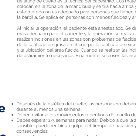
de lifting de cuello es la técnica del cabestrillo. Los mate
colocan en la zona de la mandíbula y se tira hacia arriba 
este método no es adecuado para personas que tienen m
la barbilla. Se aplica en personas con menos flacidez y a
Al iniciar la operación, el paciente está anestesiado. Se 
más adecuado para el paciente y la operación se realiz
realizan incisiones en las zonas con problemas de flaci
de la cantidad de grasa en el cuerpo, la cantidad de exc
y la ubicación del área flácida. Cuando se realizan las inc
de estiramiento necesarios. Finalmente, se cosen las inci
e
Después de la estética del cuello, las personas no deben
durante al menos una semana.
Deben evitarse los movimientos repentinos del cuello d
Debes esperar 2-3 semanas para nadar. Debido a que la z
sensible, puede recibir un golpe del tiempo de natación
consecuencias.