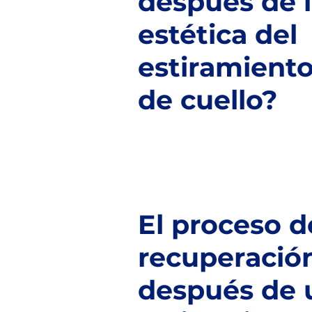
después de 
estética del
estiramient
de cuello?
El proceso d
recuperació
después de 