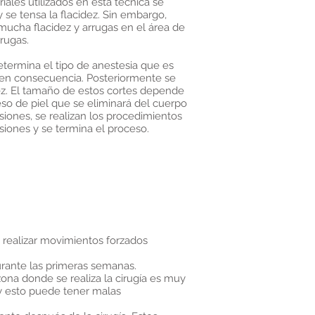
riales utilizados en esta técnica se
y se tensa la flacidez. Sin embargo,
ucha flacidez y arrugas en el área de
rrugas.
determina el tipo de anestesia que es
a en consecuencia. Posteriormente se
dez. El tamaño de estos cortes depende
eso de piel que se eliminará del cuerpo
isiones, se realizan los procedimientos
siones y se termina el proceso.
 realizar movimientos forzados
urante las primeras semanas.
ona donde se realiza la cirugía es muy
 y esto puede tener malas