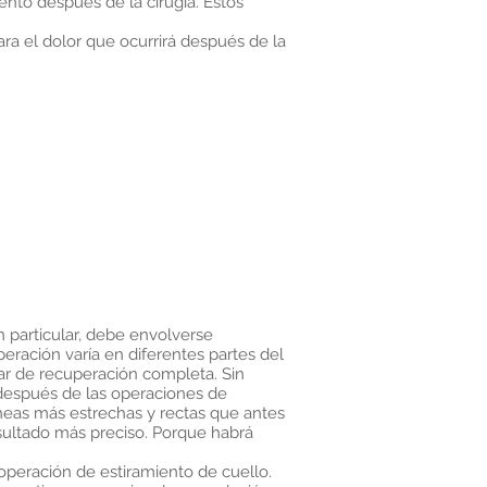
nto después de la cirugía. Estos
a el dolor que ocurrirá después de la
n particular, debe envolverse
eración varía en diferentes partes del
lar de recuperación completa. Sin
después de las operaciones de
neas más estrechas y rectas que antes
sultado más preciso. Porque habrá
peración de estiramiento de cuello.