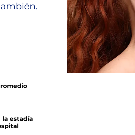
también.
Promedio
 la estadía
ospital