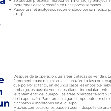
la
Se pueden presentar moretones, hinchazón y enrojecimie
moretones desaparecerán en unas pocas semanas.
Puede usar el analgésico recomendado por su médico par
cirugía.
o
e
Después de la operación, las áreas tratadas se vendan. E
firmemente para minimizar la hinchazón. La tasa de recup
cuerpo. Por lo tanto, en algunos casos, es imposible hab
n
embargo, es posible ver los resultados inmediatamente 
levantamiento del cuerpo. Las áreas operadas tendrán lí
de la operación. Pero tomará algún tiempo obtener el re
un
hinchazón y moretones en el cuerpo.
Muchas complicaciones pueden ocurrir después de una o