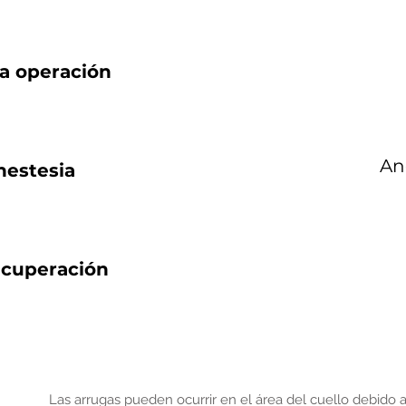
la operación
An
nestesia
ecuperación
Las arrugas pueden ocurrir en el área del cuello debido a